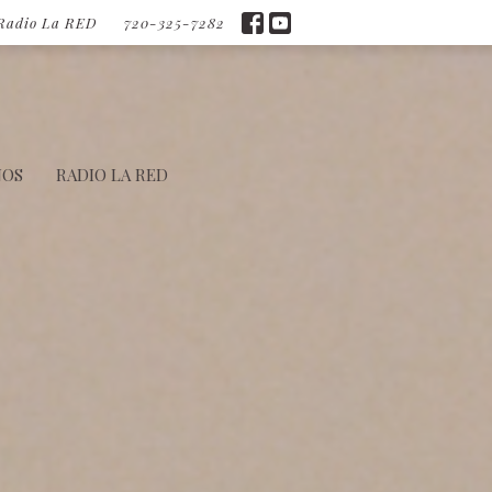
Radio La RED
720-325-7282
NOS
RADIO LA RED