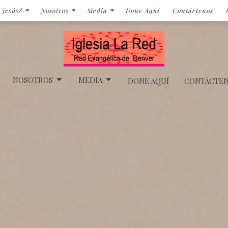
 Jesús?
Nosotros
Media
Done Aquí
Contáctenos
NOSOTROS
MEDIA
DONE AQUÍ
CONTÁCTE