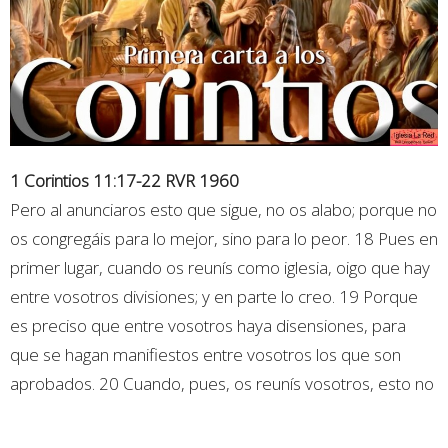
1 Corintios 11:17-22 RVR 1960
Pero al anunciaros esto que sigue, no os alabo; porque no
os congregáis para lo mejor, sino para lo peor. 18 Pues en
primer lugar, cuando os reunís como iglesia, oigo que hay
entre vosotros divisiones; y en parte lo creo. 19 Porque
es preciso que entre vosotros haya disensiones, para
que se hagan manifiestos entre vosotros los que son
aprobados. 20 Cuando, pues, os reunís vosotros, esto no
es comer la cena del Señor. 21 Porque al comer, cada
uno se adelanta a tomar su propia cena; y uno tiene